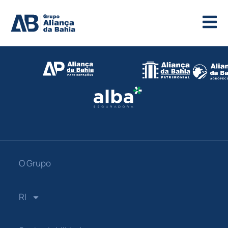
O Grupo
RI