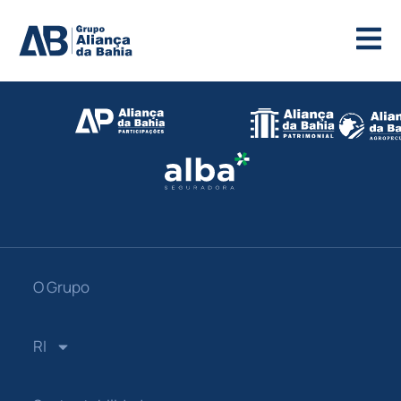
O Grupo
RI