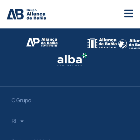
O Grupo
RI